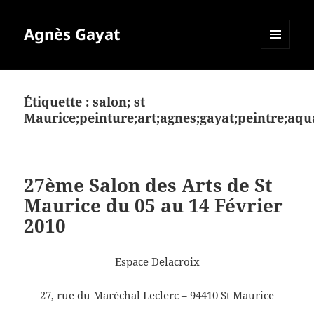
Agnès Gayat
MENU
ET
WIDGETS
Étiquette :
salon; st
Maurice;peinture;art;agnes;gayat;peintre;aqua
27ème Salon des Arts de St
Maurice du 05 au 14 Février
2010
Espace Delacroix
27, rue du Maréchal Leclerc – 94410 St Maurice