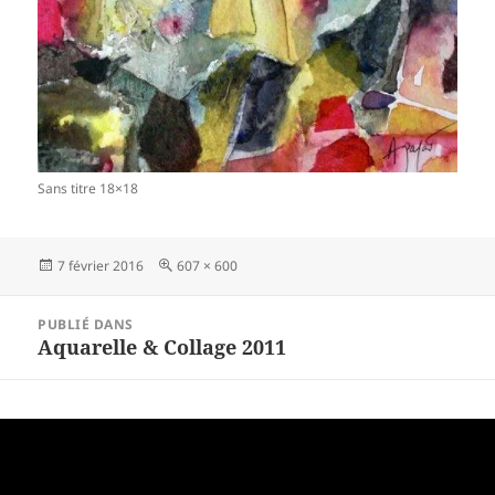
Sans titre 18×18
Publié
Taille
7 février 2016
607 × 600
le
réelle
Navigation
PUBLIÉ DANS
de
Aquarelle & Collage 2011
l’article