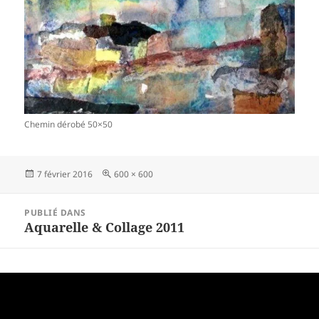
Chemin dérobé 50×50
Publié
Taille
7 février 2016
600 × 600
le
réelle
Navigation
PUBLIÉ DANS
de
Aquarelle & Collage 2011
l’article