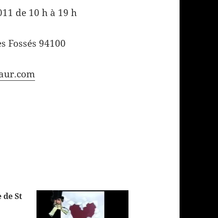
11 de 10 h à 19 h
es Fossés 94100
aur.com
 de St
2