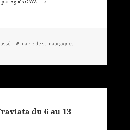
les par Agnès GAYAT
ories
Mots-
lassé
mairie de st maur;agnes
clés
raviata du 6 au 13