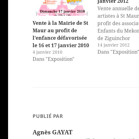
Janvier 2012
Vente annuelle d
artistes à St Mau
Vente à la Mairie de St
profit des associa
Maur au profit de
Enfants du Mekon
l’enfance défavorisée
de Ziguinchor
14 janvier 2012
le 16 et 17 janvier 2010
Vernissage samed
Dans "Exposition
4 janvier 2010
janvier de 18h à 
Dans "Exposition"
Dimanche 22 janv
10h à 19h dans le
salons de la Mairi
Maur 94100
PUBLIÉ PAR
Agnès GAYAT