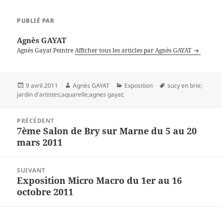
PUBLIÉ PAR
Agnès GAYAT
Agnès Gayat Peintre
Afficher tous les articles par Agnès GAYAT
Publié
Auteur
Catégories
Mots-
9 avril 2011
Agnès GAYAT
Exposition
sucy en brie;
le
clés
jardin d'artistes;aquarelle;agnes gayat;
Navigation
PRÉCÉDENT
de
7ème Salon de Bry sur Marne du 5 au 20
Article
l’article
mars 2011
précédent :
SUIVANT
Exposition Micro Macro du 1er au 16
Article
octobre 2011
suivant :