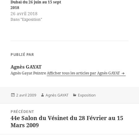
Dubaï du 26 juin au 15 sept
2018
26 avril 2018
Dans "Exposition"
PUBLIÉ PAR
Agnès GAYAT
Agnès Gayat Peintre
Afficher tous les articles par Agnès GAYAT
Publié
Auteur
Catégories
2 avril 2009
Agnès GAYAT
Exposition
le
Navigation
PRÉCÉDENT
de
44e Salon du Vésinet du 28 Février au 15
Article
l’article
Mars 2009
précédent :