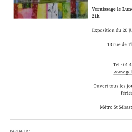
Vernissage le Lund
21h
Exposition du 20 J
13 rue de T
Tél : 01 
www.gale
Ouvert tous les j
férié
Métro St Sébast
PARTAGER :