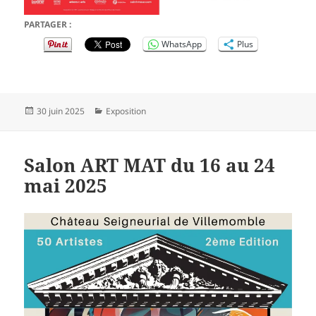
PARTAGER :
WhatsApp
Plus
Publié
Catégories
30 juin 2025
Exposition
le
Salon ART MAT du 16 au 24
mai 2025