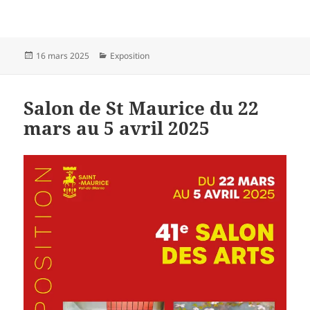
Publié
Catégories
16 mars 2025
Exposition
le
Salon de St Maurice du 22
mars au 5 avril 2025