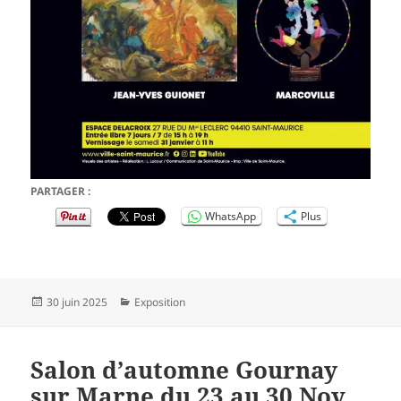
PARTAGER :
WhatsApp
Plus
Publié
Catégories
30 juin 2025
Exposition
le
Salon d’automne Gournay
sur Marne du 23 au 30 Nov