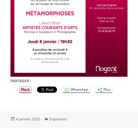
PARTAGER :
WhatsApp
Plus
Publié
Catégories
4 janvier 2026
Exposition
le