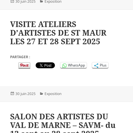
Publié
Catégories
30 juin 2025
Exposition
le
VISITE ATELIERS
D’ARTISTES DE ST MAUR
LES 27 ET 28 SEPT 2025
PARTAGER :
WhatsApp
Plus
Publié
Catégories
30 juin 2025
Exposition
le
SALON DES ARTISTES DU
VAL DE MARNE – SAVM- du