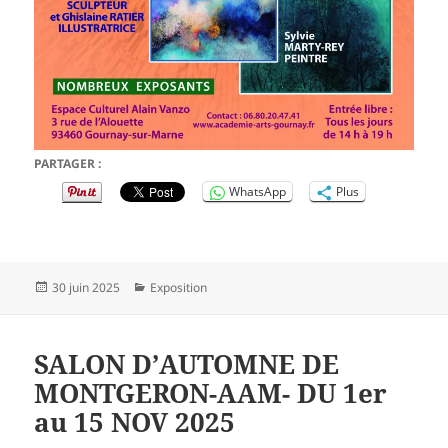
PARTAGER :
WhatsApp
Plus
Publié
Catégories
30 juin 2025
Exposition
le
SALON D’AUTOMNE DE
MONTGERON-AAM- DU 1er
au 15 NOV 2025