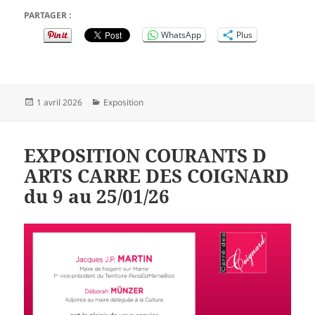
PARTAGER :
WhatsApp
Plus
Publié
Catégories
1 avril 2026
Exposition
le
EXPOSITION COURANTS D
ARTS CARRE DES COIGNARD
du 9 au 25/01/26